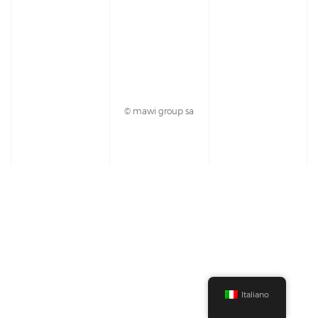
© mawi group sa
Italiano