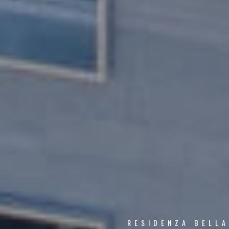
R
E
S
I
D
E
N
Z
A
B
E
L
L
A